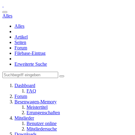
Alles
Alles
Artikel
Seiten
Forum
Filebase-Eintrag
Erweiterte Suche
Dashboard
FAQ
Forum
Besenwagen-Memory
Meistertitel
Errungenschaften
Mitglieder
Benutzer online
Mitgliedersuche
Downloads