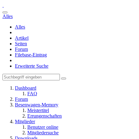
Alles
Alles
Artikel
Seiten
Forum
Filebase-Eintrag
Erweiterte Suche
Dashboard
FAQ
Forum
Besenwagen-Memory
Meistertitel
Errungenschaften
Mitglieder
Benutzer online
Mitgliedersuche
Downloads