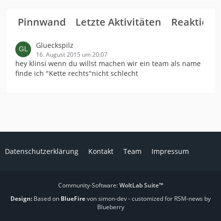
Pinnwand
Letzte Aktivitäten
Reaktione
Glueckspilz
16. August 2015 um 20:07
hey klinsi wenn du willst machen wir ein team als name
finde ich "Kette rechts"nicht schlecht
Datenschutzerklärung
Kontakt
Team
Impressum
Community-Software:
WoltLab Suite™
Design:
Based on
BlueFire
von simon-dev
- customized for RSM-news by
Blueberry