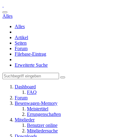
Alles
Alles
Artikel
Seiten
Forum
Filebase-Eintrag
Erweiterte Suche
Dashboard
FAQ
Forum
Besenwagen-Memory
Meistertitel
Errungenschaften
Mitglieder
Benutzer online
Mitgliedersuche
Downloads