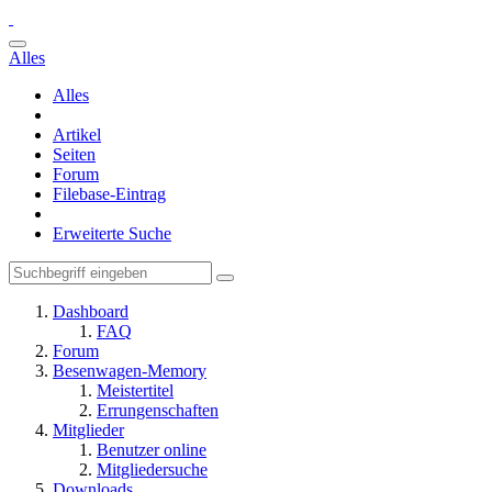
Alles
Alles
Artikel
Seiten
Forum
Filebase-Eintrag
Erweiterte Suche
Dashboard
FAQ
Forum
Besenwagen-Memory
Meistertitel
Errungenschaften
Mitglieder
Benutzer online
Mitgliedersuche
Downloads