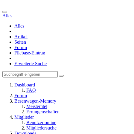
Alles
Alles
Artikel
Seiten
Forum
Filebase-Eintrag
Erweiterte Suche
Dashboard
FAQ
Forum
Besenwagen-Memory
Meistertitel
Errungenschaften
Mitglieder
Benutzer online
Mitgliedersuche
Downloads