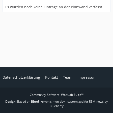
Es wurden noch keine Einträge an der Pinnwand verfasst.
Datenschutzerklärung
Kontakt
Team
Impressum
Community-Software:
WoltLab Suite™
Design:
Based on
BlueFire
von simon-dev
- customized for RSM-news by
Blueberry