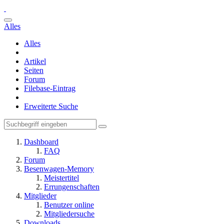
Alles
Alles
Artikel
Seiten
Forum
Filebase-Eintrag
Erweiterte Suche
Dashboard
FAQ
Forum
Besenwagen-Memory
Meistertitel
Errungenschaften
Mitglieder
Benutzer online
Mitgliedersuche
Downloads