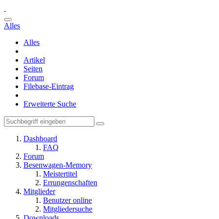
Alles
Alles
Artikel
Seiten
Forum
Filebase-Eintrag
Erweiterte Suche
Dashboard
FAQ
Forum
Besenwagen-Memory
Meistertitel
Errungenschaften
Mitglieder
Benutzer online
Mitgliedersuche
Downloads