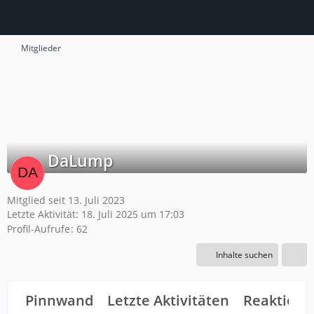
Mitglieder
DaLump
Mitglied seit 13. Juli 2023
Letzte Aktivität:
18. Juli 2025 um 17:03
Profil-Aufrufe
62
Inhalte suchen
Pinnwand
Letzte Aktivitäten
Reaktione