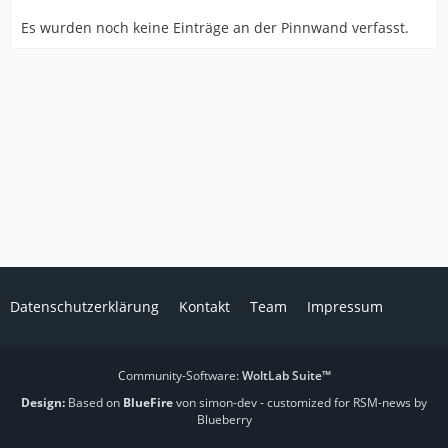
Es wurden noch keine Einträge an der Pinnwand verfasst.
Datenschutzerklärung
Kontakt
Team
Impressum
Community-Software:
WoltLab Suite™
Design:
Based on
BlueFire
von simon-dev
- customized for RSM-news by
Blueberry