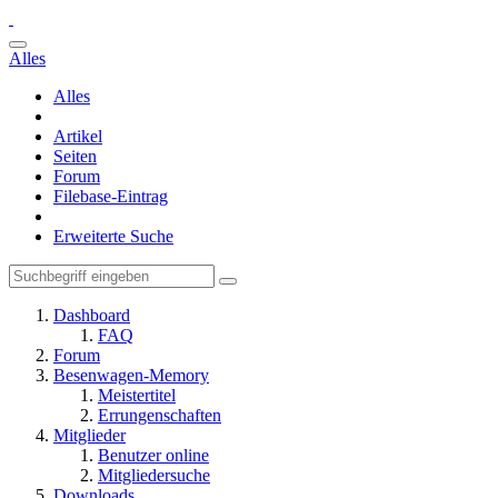
Alles
Alles
Artikel
Seiten
Forum
Filebase-Eintrag
Erweiterte Suche
Dashboard
FAQ
Forum
Besenwagen-Memory
Meistertitel
Errungenschaften
Mitglieder
Benutzer online
Mitgliedersuche
Downloads