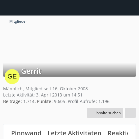
Mitglieder
Gerrit
Männlich
Mitglied seit 16. Oktober 2008
Letzte Aktivität:
3. April 2013 um 14:51
Beiträge
1.714
Punkte
9.605
Profil-Aufrufe
1.196
Inhalte suchen
Pinnwand
Letzte Aktivitäten
Reaktione