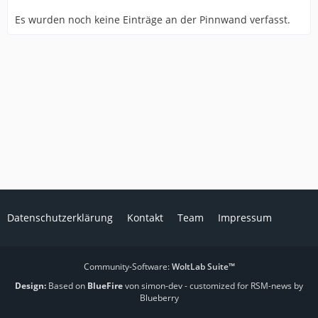
Es wurden noch keine Einträge an der Pinnwand verfasst.
Datenschutzerklärung
Kontakt
Team
Impressum
Community-Software:
WoltLab Suite™
Design:
Based on
BlueFire
von simon-dev
- customized for RSM-news by
Blueberry