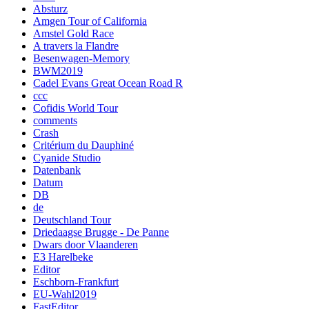
Absturz
Amgen Tour of California
Amstel Gold Race
A travers la Flandre
Besenwagen-Memory
BWM2019
Cadel Evans Great Ocean Road R
ccc
Cofidis World Tour
comments
Crash
Critérium du Dauphiné
Cyanide Studio
Datenbank
Datum
DB
de
Deutschland Tour
Driedaagse Brugge - De Panne
Dwars door Vlaanderen
E3 Harelbeke
Editor
Eschborn-Frankfurt
EU-Wahl2019
FastEditor