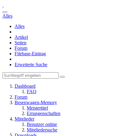
Alles
Alles
Artikel
Seiten
Forum
Filebase-Eintrag
Erweiterte Suche
Dashboard
FAQ
Forum
Besenwagen-Memory
Meistertitel
Errungenschaften
Mitglieder
Benutzer online
Mitgliedersuche
Downloads