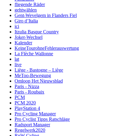
fliegende Räder
gehtwählen
Gent-Wevelgem in Flanders Fiel
Giro d’Italia
ici
Itzulia Basque Country
Joker-Wechsel
Kalender
KeineTourohneFehlerauswertung
La Flèche Wallonne
lat
live
Liège - Bastogne – Liège
MeToo-Bewegung
Omloop Het Nieuwsblad
Paris - Nizza
Paris - Roubaix
PCM
PCM 2020
PlayStation 4
Pro Cycling Manager
Pro Cyclist Tipps Ratschläge
Radsport Manager
Regelwerk2020
RnW-Cyling