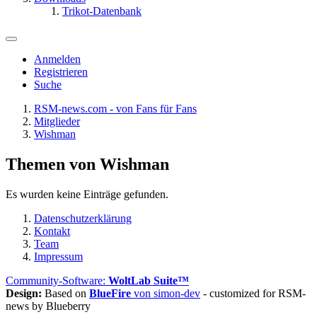
Trikot-Datenbank
Anmelden
Registrieren
Suche
RSM-news.com - von Fans für Fans
Mitglieder
Wishman
Themen von Wishman
Es wurden keine Einträge gefunden.
Datenschutzerklärung
Kontakt
Team
Impressum
Community-Software:
WoltLab Suite™
Design:
Based on
BlueFire
von simon-dev
- customized for RSM-
news by Blueberry