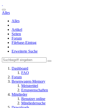
Alles
Alles
Artikel
Seiten
Forum
Filebase-Eintrag
Erweiterte Suche
Dashboard
FAQ
Forum
Besenwagen-Memory
Meistertitel
Errungenschaften
Mitglieder
Benutzer online
Mitgliedersuche
Downloads