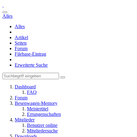
Alles
Alles
Artikel
Seiten
Forum
Filebase-Eintrag
Erweiterte Suche
Dashboard
FAQ
Forum
Besenwagen-Memory
Meistertitel
Errungenschaften
Mitglieder
Benutzer online
Mitgliedersuche
Downloads