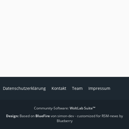
Datenschutzerklärung
Kontakt
Team
Impressum
Community-Software:
WoltLab Suite™
Design:
Based on
BlueFire
von simon-dev
- customized for RSM-news by
Blueberry