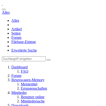
Alles
Alles
Artikel
Seiten
Forum
Filebase-Eintrag
Erweiterte Suche
Dashboard
FAQ
Forum
Besenwagen-Memory
Meistertitel
Errungenschaften
Mitglieder
Benutzer online
Mitgliedersuche
Downloads