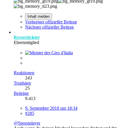
Inhalt melden
Vorheriger offizieller Beitrag
Nächster offizieller Beitrag
Rsverrückter
Ehrenmitglied
Reaktionen
243
Trophäen
25
Beiträge
9.413
9. September 2018 um 18:34
#285
@Spoonslayer