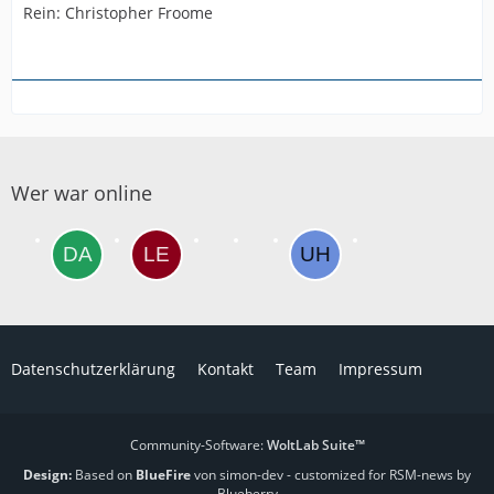
Rein: Christopher Froome
Wer war online
Datenschutzerklärung
Kontakt
Team
Impressum
Community-Software:
WoltLab Suite™
Design:
Based on
BlueFire
von simon-dev
- customized for RSM-news by
Blueberry