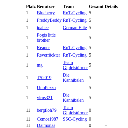
Platz
Benutzer
Team
Gesamt
Details
1
Blueberry
RnT-Cycling
5
1
FreddyBeddy
RnT-Cycling
5
1
joahee
German Elite
5
Pogis little
1
5
brother
1
Reaper
RnT-Cycling
5
1
Rsverrückter
RnT-Cycling
5
Team
1
tng
5
Gipfelstürmer
Die
1
TS2019
5
Kannibalen
1
UnoPezzo
5
Die
1
virus321
5
Kannibalen
Team
11
bergfloh79
0
−
Gipfelstürmer
11
Cemor1987
SSC-Cycling
0
−
11
Daimonas
0
−