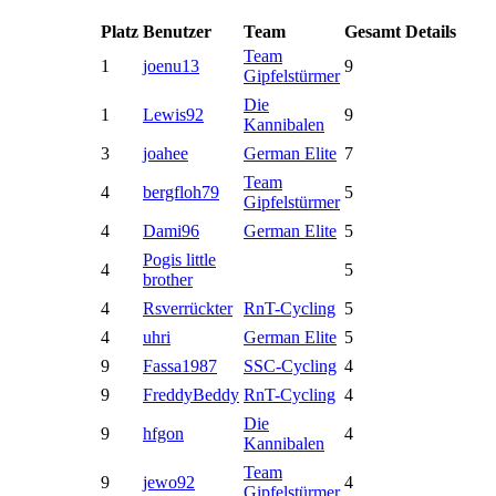
Platz
Benutzer
Team
Gesamt
Details
Team
1
joenu13
9
Gipfelstürmer
Die
1
Lewis92
9
Kannibalen
3
joahee
German Elite
7
Team
4
bergfloh79
5
Gipfelstürmer
4
Dami96
German Elite
5
Pogis little
4
5
brother
4
Rsverrückter
RnT-Cycling
5
4
uhri
German Elite
5
9
Fassa1987
SSC-Cycling
4
9
FreddyBeddy
RnT-Cycling
4
Die
9
hfgon
4
Kannibalen
Team
9
jewo92
4
Gipfelstürmer