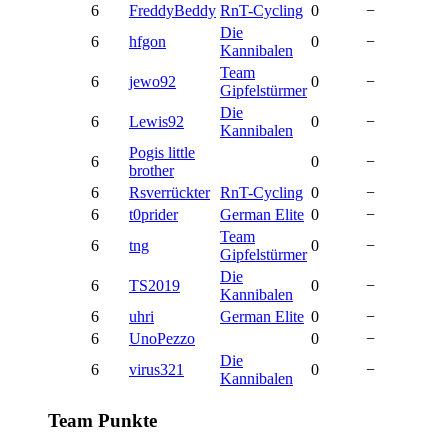
6
FreddyBeddy
RnT-Cycling
0
−
Die
6
hfgon
0
−
Kannibalen
Team
6
jewo92
0
−
Gipfelstürmer
Die
6
Lewis92
0
−
Kannibalen
Pogis little
6
0
−
brother
6
Rsverrückter
RnT-Cycling
0
−
6
t0prider
German Elite
0
−
Team
6
tng
0
−
Gipfelstürmer
Die
6
TS2019
0
−
Kannibalen
6
uhri
German Elite
0
−
6
UnoPezzo
0
−
Die
6
virus321
0
−
Kannibalen
Team Punkte