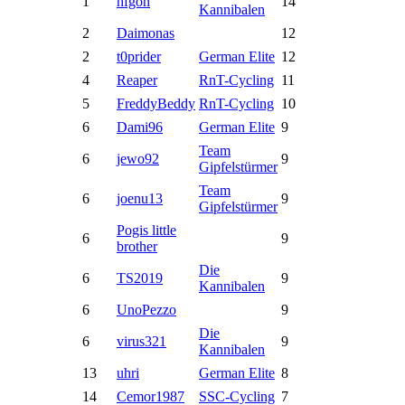
1
hfgon
14
Kannibalen
2
Daimonas
12
2
t0prider
German Elite
12
4
Reaper
RnT-Cycling
11
5
FreddyBeddy
RnT-Cycling
10
6
Dami96
German Elite
9
Team
6
jewo92
9
Gipfelstürmer
Team
6
joenu13
9
Gipfelstürmer
Pogis little
6
9
brother
Die
6
TS2019
9
Kannibalen
6
UnoPezzo
9
Die
6
virus321
9
Kannibalen
13
uhri
German Elite
8
14
Cemor1987
SSC-Cycling
7