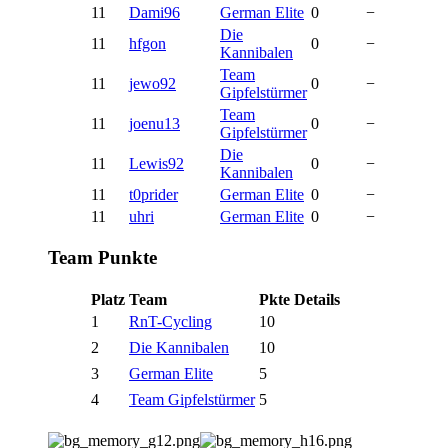
11
Dami96
German Elite
0
−
Die
11
hfgon
0
−
Kannibalen
Team
11
jewo92
0
−
Gipfelstürmer
Team
11
joenu13
0
−
Gipfelstürmer
Die
11
Lewis92
0
−
Kannibalen
11
t0prider
German Elite
0
−
11
uhri
German Elite
0
−
Team Punkte
Platz
Team
Pkte
Details
1
RnT-Cycling
10
2
Die Kannibalen
10
3
German Elite
5
4
Team Gipfelstürmer
5