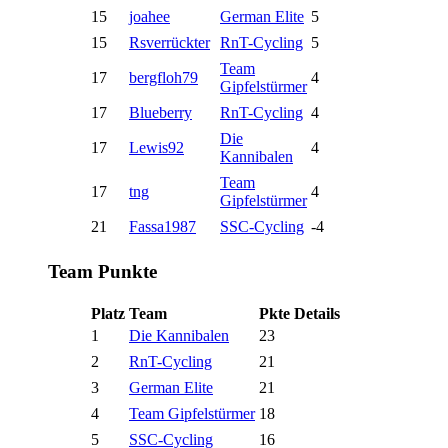
15
joahee
German Elite
5
15
Rsverrückter
RnT-Cycling
5
Team
17
bergfloh79
4
Gipfelstürmer
17
Blueberry
RnT-Cycling
4
Die
17
Lewis92
4
Kannibalen
Team
17
tng
4
Gipfelstürmer
21
Fassa1987
SSC-Cycling
-4
Team Punkte
Platz
Team
Pkte
Details
1
Die Kannibalen
23
2
RnT-Cycling
21
3
German Elite
21
4
Team Gipfelstürmer
18
5
SSC-Cycling
16