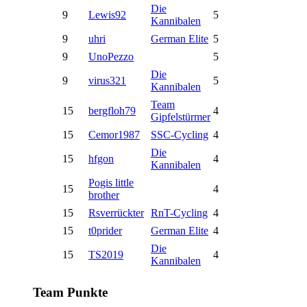
Die
9
Lewis92
5
Kannibalen
9
uhri
German Elite
5
9
UnoPezzo
5
Die
9
virus321
5
Kannibalen
Team
15
bergfloh79
4
Gipfelstürmer
15
Cemor1987
SSC-Cycling
4
Die
15
hfgon
4
Kannibalen
Pogis little
15
4
brother
15
Rsverrückter
RnT-Cycling
4
15
t0prider
German Elite
4
Die
15
TS2019
4
Kannibalen
Team Punkte