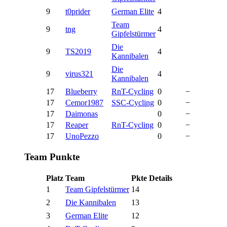
9
t0prider
German Elite
4
Team
9
tng
4
Gipfelstürmer
Die
9
TS2019
4
Kannibalen
Die
9
virus321
4
Kannibalen
17
Blueberry
RnT-Cycling
0
−
17
Cemor1987
SSC-Cycling
0
−
17
Daimonas
0
−
17
Reaper
RnT-Cycling
0
−
17
UnoPezzo
0
−
Team Punkte
Platz
Team
Pkte
Details
1
Team Gipfelstürmer
14
2
Die Kannibalen
13
3
German Elite
12