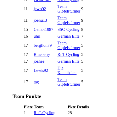
Team
11
jewo92
9
Gipfelstürmer
Team
11
joenu13
9
Gipfelstürmer
15
Cemor1987
SSC-Cycling
8
16
uhri
German Elite
7
Team
17
bergfloh79
5
Gipfelstürmer
17
Blueberry
RnT-Cycling
5
17
joahee
German Elite
5
Die
17
Lewis92
5
Kannibalen
Team
17
tng
5
Gipfelstürmer
Team Punkte
Platz
Team
Pkte
Details
1
RnT-Cycling
28