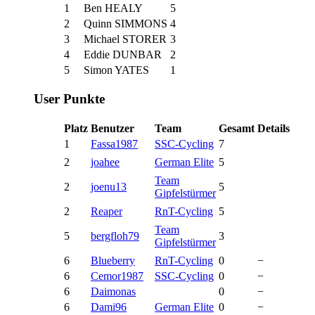
1
Ben HEALY
5
2
Quinn SIMMONS
4
3
Michael STORER
3
4
Eddie DUNBAR
2
5
Simon YATES
1
User Punkte
Platz
Benutzer
Team
Gesamt
Details
1
Fassa1987
SSC-Cycling
7
2
joahee
German Elite
5
Team
2
joenu13
5
Gipfelstürmer
2
Reaper
RnT-Cycling
5
Team
5
bergfloh79
3
Gipfelstürmer
6
Blueberry
RnT-Cycling
0
−
6
Cemor1987
SSC-Cycling
0
−
6
Daimonas
0
−
6
Dami96
German Elite
0
−