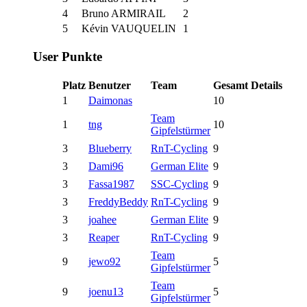
4
Bruno ARMIRAIL
2
5
Kévin VAUQUELIN
1
User Punkte
Platz
Benutzer
Team
Gesamt
Details
1
Daimonas
10
Team
1
tng
10
Gipfelstürmer
3
Blueberry
RnT-Cycling
9
3
Dami96
German Elite
9
3
Fassa1987
SSC-Cycling
9
3
FreddyBeddy
RnT-Cycling
9
3
joahee
German Elite
9
3
Reaper
RnT-Cycling
9
Team
9
jewo92
5
Gipfelstürmer
Team
9
joenu13
5
Gipfelstürmer