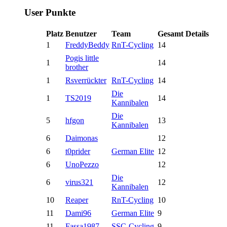
User Punkte
Platz
Benutzer
Team
Gesamt
Details
1
FreddyBeddy
RnT-Cycling
14
Pogis little
1
14
brother
1
Rsverrückter
RnT-Cycling
14
Die
1
TS2019
14
Kannibalen
Die
5
hfgon
13
Kannibalen
6
Daimonas
12
6
t0prider
German Elite
12
6
UnoPezzo
12
Die
6
virus321
12
Kannibalen
10
Reaper
RnT-Cycling
10
11
Dami96
German Elite
9
11
Fassa1987
SSC-Cycling
9