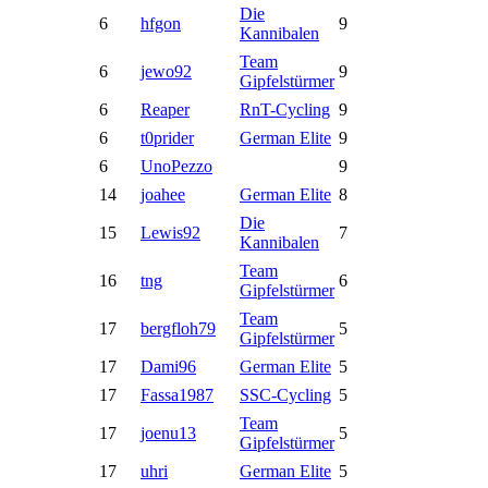
Die
6
hfgon
9
Kannibalen
Team
6
jewo92
9
Gipfelstürmer
6
Reaper
RnT-Cycling
9
6
t0prider
German Elite
9
6
UnoPezzo
9
14
joahee
German Elite
8
Die
15
Lewis92
7
Kannibalen
Team
16
tng
6
Gipfelstürmer
Team
17
bergfloh79
5
Gipfelstürmer
17
Dami96
German Elite
5
17
Fassa1987
SSC-Cycling
5
Team
17
joenu13
5
Gipfelstürmer
17
uhri
German Elite
5