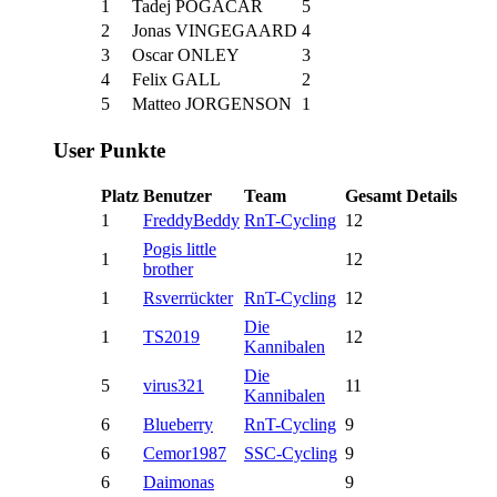
1
Tadej POGACAR
5
2
Jonas VINGEGAARD
4
3
Oscar ONLEY
3
4
Felix GALL
2
5
Matteo JORGENSON
1
User Punkte
Platz
Benutzer
Team
Gesamt
Details
1
FreddyBeddy
RnT-Cycling
12
Pogis little
1
12
brother
1
Rsverrückter
RnT-Cycling
12
Die
1
TS2019
12
Kannibalen
Die
5
virus321
11
Kannibalen
6
Blueberry
RnT-Cycling
9
6
Cemor1987
SSC-Cycling
9
6
Daimonas
9