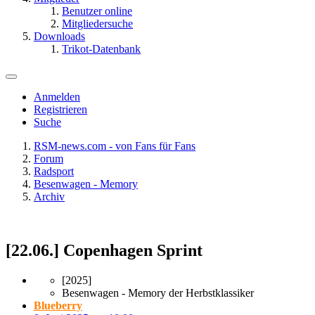
Benutzer online
Mitgliedersuche
Downloads
Trikot-Datenbank
Anmelden
Registrieren
Suche
RSM-news.com - von Fans für Fans
Forum
Radsport
Besenwagen - Memory
Archiv
[22.06.] Copenhagen Sprint
[2025]
Besenwagen - Memory der Herbstklassiker
Blueberry