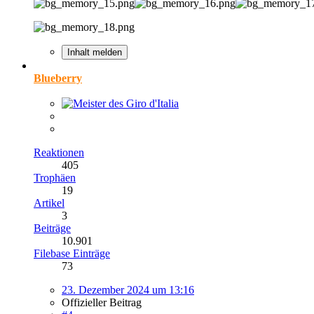
Inhalt melden
Blueberry
Reaktionen
405
Trophäen
19
Artikel
3
Beiträge
10.901
Filebase Einträge
73
23. Dezember 2024 um 13:16
Offizieller Beitrag