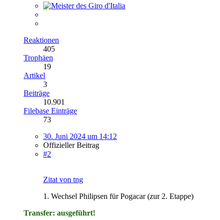
Reaktionen
405
Trophäen
19
Artikel
3
Beiträge
10.901
Filebase Einträge
73
30. Juni 2024 um 14:12
Offizieller Beitrag
#2
Zitat von tng
1. Wechsel Philipsen für Pogacar (zur 2. Etappe)
Transfer: ausgeführt!