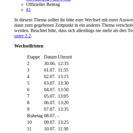
Offizieller Beitrag
#1
In diesem Thema solltet ihr bitte eure Wechsel mit eurer Aus
dann zum gegebenen Zeitpunkt in ein anderes Thema verschobe
werden. Beachtet bitte, dass sich allerdings nie mehr als drei
unter 2.2
.
Wechselfristen
Etappe
Datum
Uhrzeit
2
30.06.
12:35
3
01.07.
11:35
4
02.07.
13:15
5
03.07.
13:30
6
04.07.
13:50
7
05.07.
13:05
8
06.07.
13:20
9
07.07.
13:35
Ruhetag
08.07.
-
10
09.07.
13:25
11
10.07.
11:30