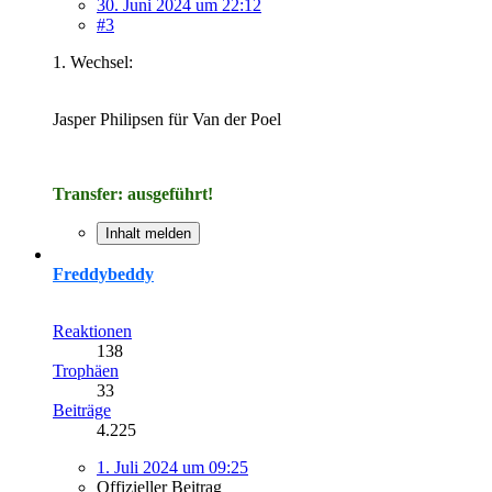
30. Juni 2024 um 22:12
#3
1. Wechsel:
Jasper Philipsen für Van der Poel
Transfer: ausgeführt!
Inhalt melden
Freddybeddy
Reaktionen
138
Trophäen
33
Beiträge
4.225
1. Juli 2024 um 09:25
Offizieller Beitrag