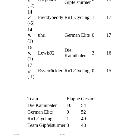
Gipfelstürmer
(-2)
14
Freddybeddy
RnT-Cycling
1
17
↙
(-6)
14
uhri
German Elite
0
17
↖
(1)
16
Die
Lewis92
3
16
↖
Kannibalen
(1)
17
Rsverrückter
RnT-Cycling
0
15
↙
(-1)
Team
Etappe
Gesamt
Die Kannibalen
10
54
German Elite
0
52
RnT-Cycling
1
49
Team Gipfelstürmer
3
48