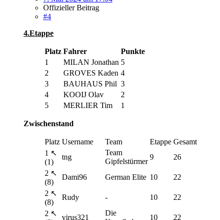
Offizieller Beitrag
#4
4.Etappe
Platz
Fahrer
Punkte
1
MILAN Jonathan
5
2
GROVES Kaden
4
3
BAUHAUS Phil
3
4
KOOIJ Olav
2
5
MERLIER Tim
1
Zwischenstand
Platz
Username
Team
Etappe
Gesamt
Team
1 ↖
tng
9
26
Gipfelstürmer
(1)
2 ↖
Dami96
German Elite
10
22
(8)
2 ↖
Rudy
-
10
22
(8)
Die
2 ↖
virus321
10
22