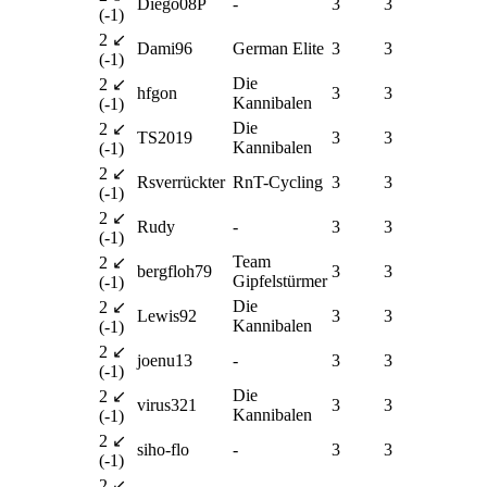
Diego08P
-
3
3
(-1)
2 ↙
Dami96
German Elite
3
3
(-1)
Die
2 ↙
hfgon
3
3
Kannibalen
(-1)
Die
2 ↙
TS2019
3
3
Kannibalen
(-1)
2 ↙
Rsverrückter
RnT-Cycling
3
3
(-1)
2 ↙
Rudy
-
3
3
(-1)
Team
2 ↙
bergfloh79
3
3
Gipfelstürmer
(-1)
Die
2 ↙
Lewis92
3
3
Kannibalen
(-1)
2 ↙
joenu13
-
3
3
(-1)
Die
2 ↙
virus321
3
3
Kannibalen
(-1)
2 ↙
siho-flo
-
3
3
(-1)
2 ↙