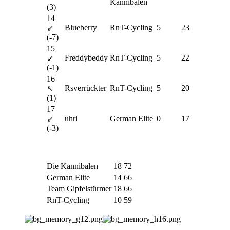
Kannibalen
(3)
14
Blueberry
RnT-Cycling
5
23
↙
(-7)
15
Freddybeddy
RnT-Cycling
5
22
↙
(-1)
16
Rsverrückter
RnT-Cycling
5
20
↖
(1)
17
uhri
German Elite
0
17
↙
(-3)
Die Kannibalen
18
72
German Elite
14
66
Team Gipfelstürmer
18
66
RnT-Cycling
10
59