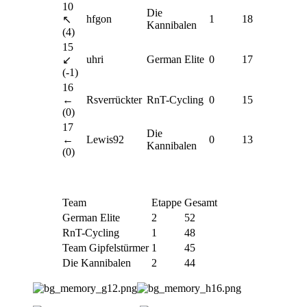
10
Die
hfgon
1
18
↖
Kannibalen
(4)
15
uhri
German Elite
0
17
↙
(-1)
16
←
Rsverrückter
RnT-Cycling
0
15
(0)
17
Die
←
Lewis92
0
13
Kannibalen
(0)
Team
Etappe
Gesamt
German Elite
2
52
RnT-Cycling
1
48
Team Gipfelstürmer
1
45
Die Kannibalen
2
44