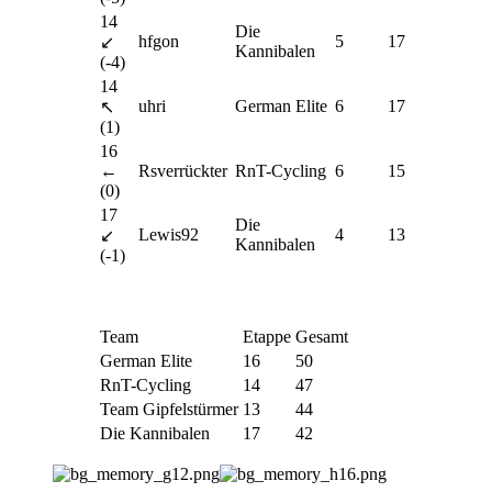
14
Die
hfgon
5
17
↙
Kannibalen
(-4)
14
uhri
German Elite
6
17
↖
(1)
16
←
Rsverrückter
RnT-Cycling
6
15
(0)
17
Die
Lewis92
4
13
↙
Kannibalen
(-1)
Team
Etappe
Gesamt
German Elite
16
50
RnT-Cycling
14
47
Team Gipfelstürmer
13
44
Die Kannibalen
17
42