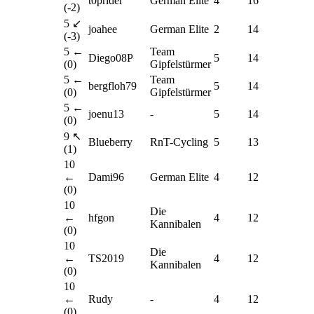
t0prider
German Elite
4
16
(-2)
5 ↙
joahee
German Elite
2
14
(-3)
5 ←
Team
Diego08P
5
14
(0)
Gipfelstürmer
5 ←
Team
bergfloh79
5
14
(0)
Gipfelstürmer
5 ←
joenu13
-
5
14
(0)
9 ↖
Blueberry
RnT-Cycling
5
13
(1)
10
←
Dami96
German Elite
4
12
(0)
10
Die
←
hfgon
4
12
Kannibalen
(0)
10
Die
←
TS2019
4
12
Kannibalen
(0)
10
←
Rudy
-
4
12
(0)