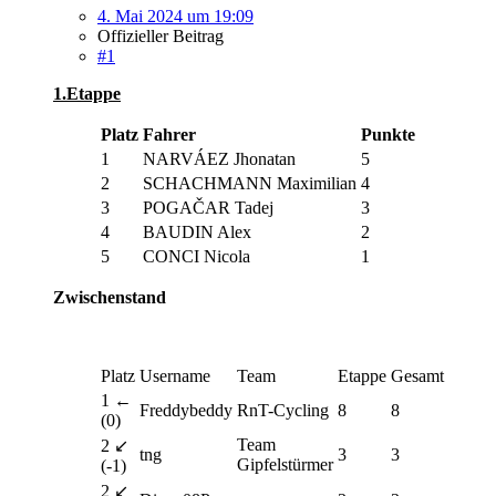
4. Mai 2024 um 19:09
Offizieller Beitrag
#1
1.Etappe
Platz
Fahrer
Punkte
1
NARVÁEZ Jhonatan
5
2
SCHACHMANN Maximilian
4
3
POGAČAR Tadej
3
4
BAUDIN Alex
2
5
CONCI Nicola
1
Zwischenstand
Platz
Username
Team
Etappe
Gesamt
1 ←
Freddybeddy
RnT-Cycling
8
8
(0)
Team
2 ↙
tng
3
3
Gipfelstürmer
(-1)
2 ↙