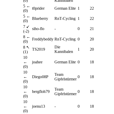
(0)
Kannibalen
5 ←
t0prider
German Elite
1
22
(0)
5 ←
Blueberry
RnT-Cycling
1
22
(0)
7 ↙
siho-flo
-
0
21
(-2)
8 ←
Freddybeddy
RnT-Cycling
0
20
(0)
Die
8 ↖
TS2019
1
20
Kannibalen
(1)
10
←
joahee
German Elite
0
18
(0)
10
Team
←
Diego08P
0
18
Gipfelstürmer
(0)
10
Team
←
bergfloh79
0
18
Gipfelstürmer
(0)
10
←
joenu13
-
0
18
(0)