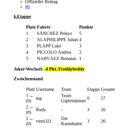
Offizieller Beitrag
#6
6.Etappe
Platz
Fahrer
Punkte
1
SÁNCHEZ Pelayo
5
2
ALAPHILIPPE Julian
4
3
PLAPP Luke
3
4
PICCOLO Andrea
2
5
NARVÁEZ Jhonatan
1
Joker-Wechsel:
-4 Pkt. Freddybeddy
Zwischenstand
Platz
Username
Team
Etappe
Gesamt
1 ←
Team
tng
0
27
(0)
Gipfelstürmer
2 ←
Rudy
-
3
26
(0)
2 ←
Die
virus321
3
26
(0)
Kannibalen