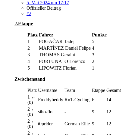
5. Mai 2024 um 17:17
Offizieller Beitrag
#2
2.Etappe
Platz
Fahrer
Punkte
1
POGAČAR Tadej
5
2
MARTÍNEZ Daniel Felipe
4
3
THOMAS Geraint
3
4
FORTUNATO Lorenzo
2
5
LIPOWITZ Florian
1
Zwischenstand
Platz
Username
Team
Etappe
Gesamt
1 ←
Freddybeddy
RnT-Cycling
6
14
(0)
2 ←
siho-flo
-
9
12
(0)
2 ←
t0prider
German Elite
9
12
(0)
2 ←