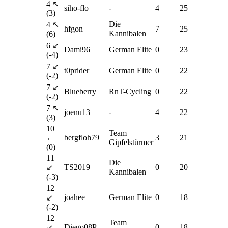
4 ↖
siho-flo
-
4
25
(3)
Die
4 ↖
hfgon
7
25
Kannibalen
(6)
6 ↙
Dami96
German Elite
0
23
(-4)
7 ↙
t0prider
German Elite
0
22
(-2)
7 ↙
Blueberry
RnT-Cycling
0
22
(-2)
7 ↖
joenu13
-
4
22
(3)
10
Team
←
bergfloh79
3
21
Gipfelstürmer
(0)
11
Die
TS2019
0
20
↙
Kannibalen
(-3)
12
joahee
German Elite
0
18
↙
(-2)
12
Team
Diego08P
0
18
↙