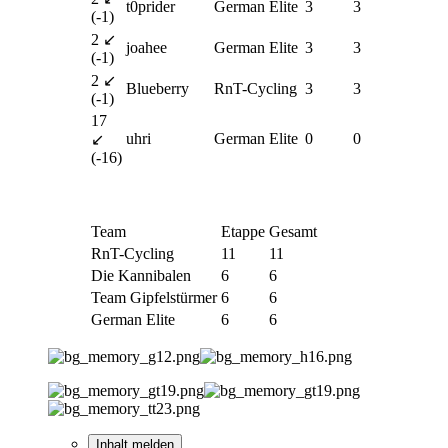
t0prider
German Elite
3
3
(-1)
2 ↙
joahee
German Elite
3
3
(-1)
2 ↙
Blueberry
RnT-Cycling
3
3
(-1)
17
uhri
German Elite
0
0
↙
(-16)
Team
Etappe
Gesamt
RnT-Cycling
11
11
Die Kannibalen
6
6
Team Gipfelstürmer
6
6
German Elite
6
6
Inhalt melden