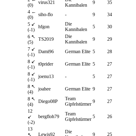
virus321
9
35
(0)
Kannibalen
4 ←
siho-flo
-
9
34
(0)
Die
5 ↙
hfgon
5
30
Kannibalen
(-1)
Die
6 ↖
TS2019
9
29
Kannibalen
(5)
7 ↙
Dami96
German Elite
5
28
(-1)
8 ↙
t0prider
German Elite
5
27
(-1)
8 ↙
joenu13
-
5
27
(-1)
8 ↖
joahee
German Elite
9
27
(4)
Team
8 ↖
Diego08P
9
27
Gipfelstürmer
(4)
12
Team
bergfloh79
5
26
↙
Gipfelstürmer
(-2)
13
Die
Lewis92
9
25
↖