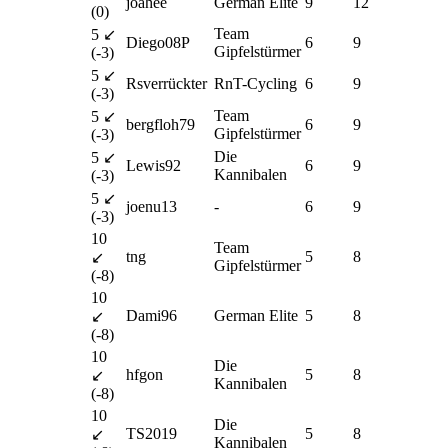
joahee
German Elite
9
12
(0)
Team
5 ↙
Diego08P
6
9
Gipfelstürmer
(-3)
5 ↙
Rsverrückter
RnT-Cycling
6
9
(-3)
Team
5 ↙
bergfloh79
6
9
Gipfelstürmer
(-3)
Die
5 ↙
Lewis92
6
9
Kannibalen
(-3)
5 ↙
joenu13
-
6
9
(-3)
10
Team
tng
5
8
↙
Gipfelstürmer
(-8)
10
Dami96
German Elite
5
8
↙
(-8)
10
Die
hfgon
5
8
↙
Kannibalen
(-8)
10
Die
TS2019
5
8
↙
Kannibalen