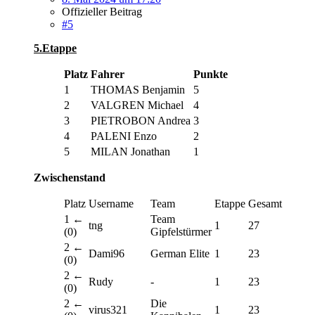
Offizieller Beitrag
#5
5.Etappe
Platz
Fahrer
Punkte
1
THOMAS Benjamin
5
2
VALGREN Michael
4
3
PIETROBON Andrea
3
4
PALENI Enzo
2
5
MILAN Jonathan
1
Zwischenstand
Platz
Username
Team
Etappe
Gesamt
1 ←
Team
tng
1
27
(0)
Gipfelstürmer
2 ←
Dami96
German Elite
1
23
(0)
2 ←
Rudy
-
1
23
(0)
2 ←
Die
virus321
1
23