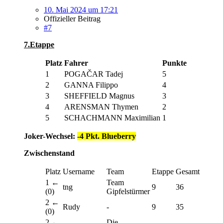
10. Mai 2024 um 17:21
Offizieller Beitrag
#7
7.Etappe
Platz
Fahrer
Punkte
1
POGAČAR Tadej
5
2
GANNA Filippo
4
3
SHEFFIELD Magnus
3
4
ARENSMAN Thymen
2
5
SCHACHMANN Maximilian
1
Joker-Wechsel:
-4 Pkt. Blueberry
Zwischenstand
Platz
Username
Team
Etappe
Gesamt
1 ←
Team
tng
9
36
(0)
Gipfelstürmer
2 ←
Rudy
-
9
35
(0)
2 ←
Die