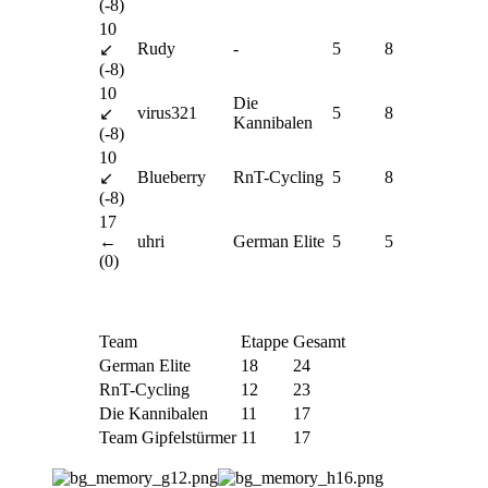
(-8)
10
Rudy
-
5
8
↙
(-8)
10
Die
virus321
5
8
↙
Kannibalen
(-8)
10
Blueberry
RnT-Cycling
5
8
↙
(-8)
17
←
uhri
German Elite
5
5
(0)
Team
Etappe
Gesamt
German Elite
18
24
RnT-Cycling
12
23
Die Kannibalen
11
17
Team Gipfelstürmer
11
17