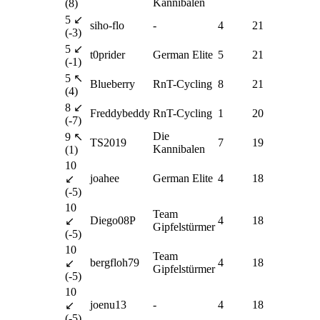
Kannibalen
(8)
5 ↙
siho-flo
-
4
21
(-3)
5 ↙
t0prider
German Elite
5
21
(-1)
5 ↖
Blueberry
RnT-Cycling
8
21
(4)
8 ↙
Freddybeddy
RnT-Cycling
1
20
(-7)
Die
9 ↖
TS2019
7
19
Kannibalen
(1)
10
joahee
German Elite
4
18
↙
(-5)
10
Team
Diego08P
4
18
↙
Gipfelstürmer
(-5)
10
Team
bergfloh79
4
18
↙
Gipfelstürmer
(-5)
10
joenu13
-
4
18
↙
(-5)