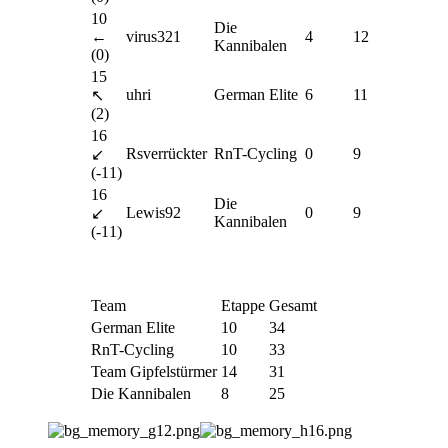
10
Die
←
virus321
4
12
Kannibalen
(0)
15
uhri
German Elite
6
11
↖
(2)
16
Rsverrückter
RnT-Cycling
0
9
↙
(-11)
16
Die
Lewis92
0
9
↙
Kannibalen
(-11)
Team
Etappe
Gesamt
German Elite
10
34
RnT-Cycling
10
33
Team Gipfelstürmer
14
31
Die Kannibalen
8
25