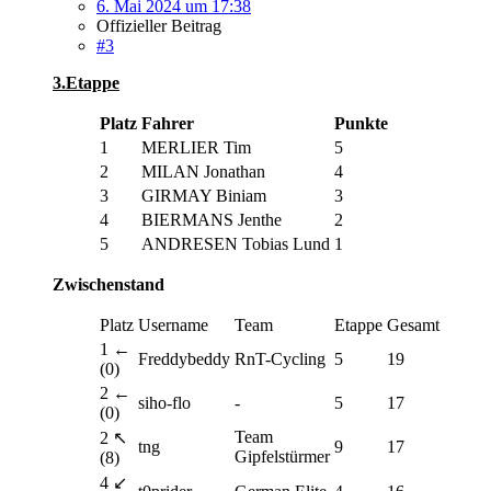
6. Mai 2024 um 17:38
Offizieller Beitrag
#3
3.Etappe
Platz
Fahrer
Punkte
1
MERLIER Tim
5
2
MILAN Jonathan
4
3
GIRMAY Biniam
3
4
BIERMANS Jenthe
2
5
ANDRESEN Tobias Lund
1
Zwischenstand
Platz
Username
Team
Etappe
Gesamt
1 ←
Freddybeddy
RnT-Cycling
5
19
(0)
2 ←
siho-flo
-
5
17
(0)
Team
2 ↖
tng
9
17
Gipfelstürmer
(8)
4 ↙