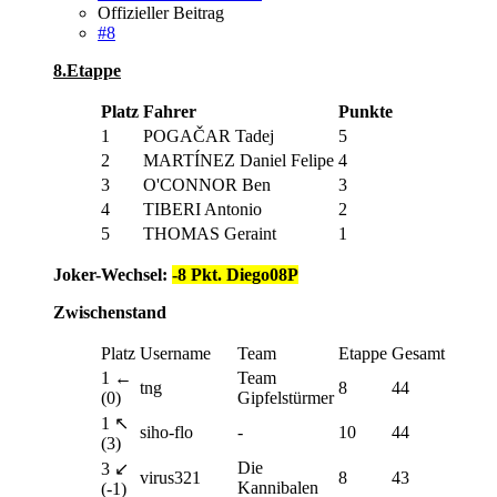
Offizieller Beitrag
#8
8.Etappe
Platz
Fahrer
Punkte
1
POGAČAR Tadej
5
2
MARTÍNEZ Daniel Felipe
4
3
O'CONNOR Ben
3
4
TIBERI Antonio
2
5
THOMAS Geraint
1
Joker-Wechsel:
-8 Pkt. Diego08P
Zwischenstand
Platz
Username
Team
Etappe
Gesamt
1 ←
Team
tng
8
44
(0)
Gipfelstürmer
1 ↖
siho-flo
-
10
44
(3)
Die
3 ↙
virus321
8
43
Kannibalen
(-1)