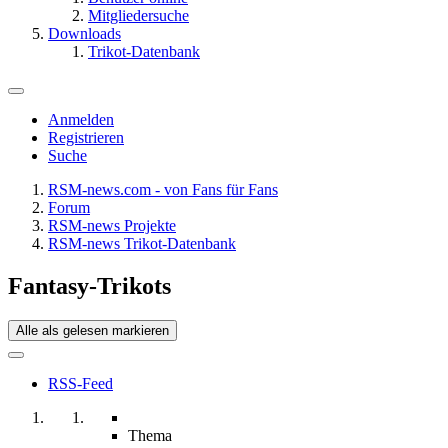
Mitgliedersuche
Downloads
Trikot-Datenbank
Anmelden
Registrieren
Suche
RSM-news.com - von Fans für Fans
Forum
RSM-news Projekte
RSM-news Trikot-Datenbank
Fantasy-Trikots
Alle als gelesen markieren
RSS-Feed
Thema