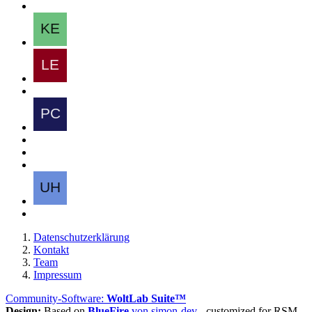
Datenschutzerklärung
Kontakt
Team
Impressum
Community-Software:
WoltLab Suite™
Design:
Based on
BlueFire
von simon-dev
- customized for RSM-