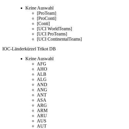
Keine Auswahl
[ProTeam]
[ProConti]
[Conti]
[UCI WorldTeams]
[UCI ProTeams]
[UCI ContinentalTeams]
IOC-Länderkürzel Trikot DB
Keine Auswahl
AFG
AHO
ALB
ALG
AND
ANG
ANT
ASA
ARG
ARM
ARU
AUS
AUT