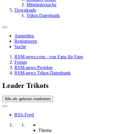
Mitgliedersuche
Downloads
Trikot-Datenbank
Anmelden
Registrieren
Suche
RSM-news.com - von Fans für Fans
Forum
RSM-news Projekte
RSM-news Trikot-Datenbank
Leader Trikots
Alle als gelesen markieren
RSS-Feed
Thema