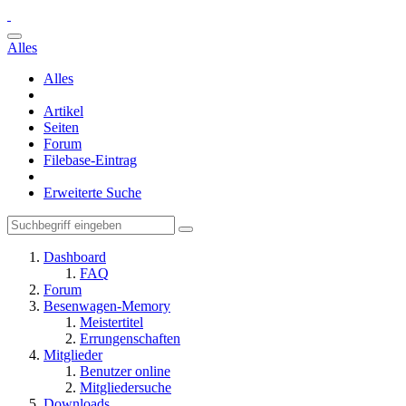
Alles
Alles
Artikel
Seiten
Forum
Filebase-Eintrag
Erweiterte Suche
Dashboard
FAQ
Forum
Besenwagen-Memory
Meistertitel
Errungenschaften
Mitglieder
Benutzer online
Mitgliedersuche
Downloads