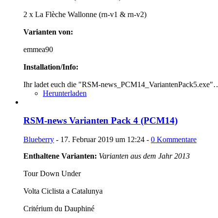
2 x La Flèche Wallonne (rn-v1 & rn-v2)
Varianten von:
emmea90
Installation/Info:
Ihr ladet euch die "RSM-news_PCM14_VariantenPack5.exe"
Herunterladen
RSM-news Varianten Pack 4 (PCM14)
Blueberry
-
17. Februar 2019 um 12:24
-
0 Kommentare
Enthaltene Varianten:
Varianten aus dem Jahr 2013
Tour Down Under
Volta Ciclista a Catalunya
Critérium du Dauphiné