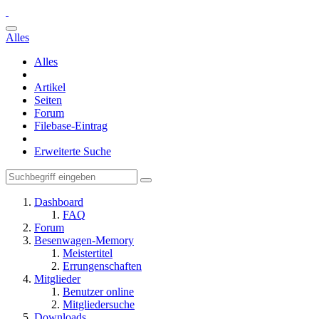
Alles
Alles
Artikel
Seiten
Forum
Filebase-Eintrag
Erweiterte Suche
Dashboard
FAQ
Forum
Besenwagen-Memory
Meistertitel
Errungenschaften
Mitglieder
Benutzer online
Mitgliedersuche
Downloads