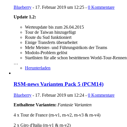
Blueberry
-
17. Februar 2019 um 12:25
-
0 Kommentare
Update 1.2:
Werteupdate bis zum 26.04.2015
Tour de Taiwan hinzugefügt
Route du Sud funktioniert
Einige Transferts überarbeitet
Mehr Meister- und Führungstrikots der Teams
Modolo-Problem gelöst
Startlisten für alle schon bestrittenen World-Tour-Renne
…
Herunterladen
RSM-news Varianten Pack 5 (PCM14)
Blueberry
-
17. Februar 2019 um 12:24
-
0 Kommentare
Enthaltene Varianten:
Fantasie Varianten
4 x Tour de France (rn-v1, rn-v2, rn-v3 & rn-v4)
2 x Giro d'Italia (rn-v1 & rn-v2)