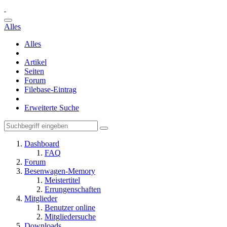
Alles
Alles
Artikel
Seiten
Forum
Filebase-Eintrag
Erweiterte Suche
Dashboard
FAQ
Forum
Besenwagen-Memory
Meistertitel
Errungenschaften
Mitglieder
Benutzer online
Mitgliedersuche
Downloads