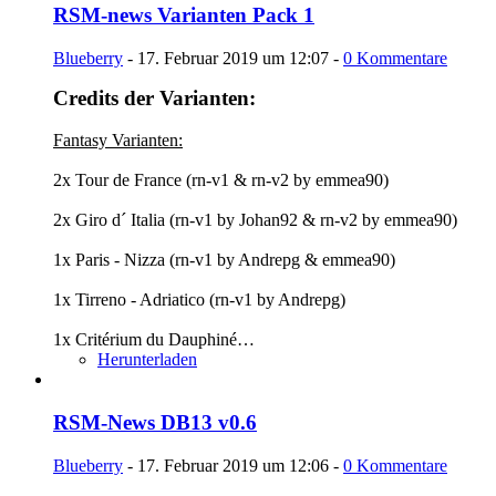
RSM-news Varianten Pack 1
Blueberry
-
17. Februar 2019 um 12:07
-
0 Kommentare
Credits der Varianten:
Fantasy Varianten:
2x Tour de France (rn-v1 & rn-v2 by emmea90)
2x Giro d´ Italia (rn-v1 by Johan92 & rn-v2 by emmea90)
1x Paris - Nizza (rn-v1 by Andrepg & emmea90)
1x Tirreno - Adriatico (rn-v1 by Andrepg)
1x Critérium du Dauphiné…
Herunterladen
RSM-News DB13 v0.6
Blueberry
-
17. Februar 2019 um 12:06
-
0 Kommentare